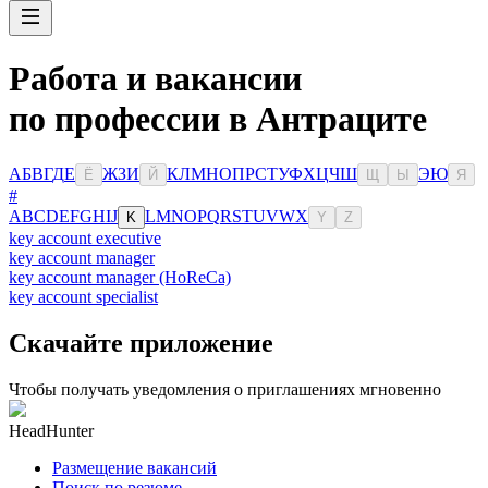
Работа и вакансии
по профессии в Антраците
А
Б
В
Г
Д
Е
Ж
З
И
К
Л
М
Н
О
П
Р
С
Т
У
Ф
Х
Ц
Ч
Ш
Э
Ю
Ё
Й
Щ
Ы
Я
#
A
B
C
D
E
F
G
H
I
J
L
M
N
O
P
Q
R
S
T
U
V
W
X
K
Y
Z
key account executive
key account manager
key account manager (HoReCa)
key account specialist
Скачайте приложение
Чтобы получать уведомления о приглашениях мгновенно
HeadHunter
Размещение вакансий
Поиск по резюме