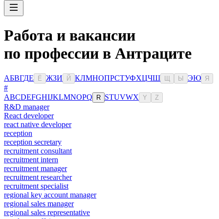
Работа и вакансии
по профессии в Антраците
А
Б
В
Г
Д
Е
Ж
З
И
К
Л
М
Н
О
П
Р
С
Т
У
Ф
Х
Ц
Ч
Ш
Э
Ю
Ё
Й
Щ
Ы
Я
#
A
B
C
D
E
F
G
H
I
J
K
L
M
N
O
P
Q
S
T
U
V
W
X
R
Y
Z
R&D manager
React developer
react native developer
reception
reception secretary
recruitment consultant
recruitment intern
recruitment manager
recruitment researcher
recruitment specialist
regional key account manager
regional sales manager
regional sales representative