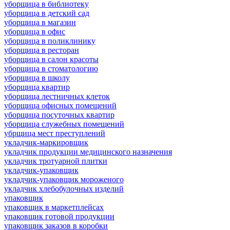
уборщица в библиотеку
уборщица в детский сад
уборщица в магазин
уборщица в офис
уборщица в поликлинику
уборщица в ресторан
уборщица в салон красоты
уборщица в стоматологию
уборщица в школу
уборщица квартир
уборщица лестничных клеток
уборщица офисных помещений
уборщица посуточных квартир
уборщица служебных помещений
убрщица мест преступлений
укладчик-маркировщик
укладчик продукции медицинского назначения
укладчик тротуарной плитки
укладчик-упаковщик
укладчик-упаковщик мороженого
укладчик хлебобулочных изделий
упаковщик
упаковщик в маркетплейсах
упаковщик готовой продукции
упаковщик заказов в коробки