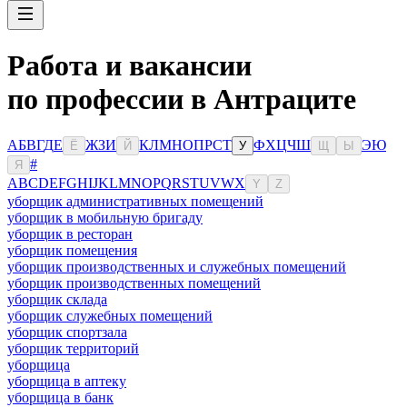
Работа и вакансии
по профессии в Антраците
А
Б
В
Г
Д
Е
Ж
З
И
К
Л
М
Н
О
П
Р
С
Т
Ф
Х
Ц
Ч
Ш
Э
Ю
Ё
Й
У
Щ
Ы
#
Я
A
B
C
D
E
F
G
H
I
J
K
L
M
N
O
P
Q
R
S
T
U
V
W
X
Y
Z
уборщик административных помещений
уборщик в мобильную бригаду
уборщик в ресторан
уборщик помещения
уборщик производственных и служебных помещений
уборщик производственных помещений
уборщик склада
уборщик служебных помещений
уборщик спортзала
уборщик территорий
уборщица
уборщица в аптеку
уборщица в банк