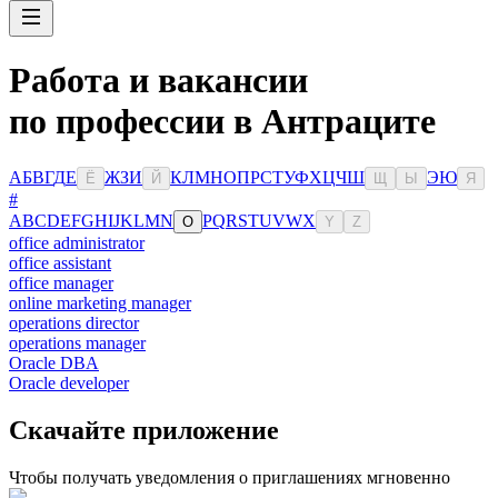
Работа и вакансии
по профессии в Антраците
А
Б
В
Г
Д
Е
Ж
З
И
К
Л
М
Н
О
П
Р
С
Т
У
Ф
Х
Ц
Ч
Ш
Э
Ю
Ё
Й
Щ
Ы
Я
#
A
B
C
D
E
F
G
H
I
J
K
L
M
N
P
Q
R
S
T
U
V
W
X
O
Y
Z
office administrator
office assistant
office manager
online marketing manager
operations director
operations manager
Oracle DBA
Oracle developer
Скачайте приложение
Чтобы получать уведомления о приглашениях мгновенно