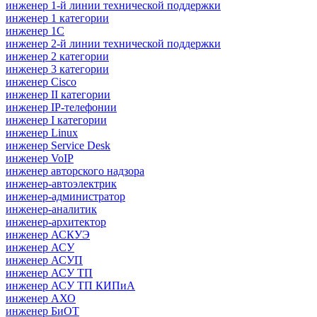
инженер 1-й линии технической поддержки
инженер 1 категории
инженер 1С
инженер 2-й линии технической поддержки
инженер 2 категории
инженер 3 категории
инженер Cisco
инженер II категории
инженер IP-телефонии
инженер I категории
инженер Linux
инженер Service Desk
инженер VoIP
инженер авторского надзора
инженер-автоэлектрик
инженер-администратор
инженер-аналитик
инженер-архитектор
инженер АСКУЭ
инженер АСУ
инженер АСУП
инженер АСУ ТП
инженер АСУ ТП КИПиА
инженер АХО
инженер БиОТ