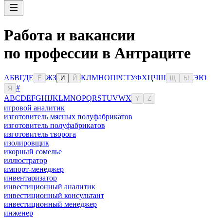
Работа и вакансии
по профессии в Антраците
А
Б
В
Г
Д
Е
Ж
З
К
Л
М
Н
О
П
Р
С
Т
У
Ф
Х
Ц
Ч
Ш
Э
Ю
Ё
И
Й
Щ
Ы
#
Я
A
B
C
D
E
F
G
H
I
J
K
L
M
N
O
P
Q
R
S
T
U
V
W
X
Y
Z
игровой аналитик
изготовитель мясных полуфабрикатов
изготовитель полуфабрикатов
изготовитель творога
изолировщик
икорный сомелье
иллюстратор
импорт-менеджер
инвентаризатор
инвестиционный аналитик
инвестиционный консультант
инвестиционный менеджер
инженер