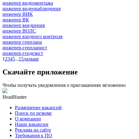
инженер видеомонтажа
инженер видеонаблюдения
инженер ВИК
инженер ВК
инженер внедрения
инженер ВОЛС
инженер входного контроля
инженер генплана
инженер-генпланист
инженер-геодезист
1
2
3
4
5
...
15
дальше
Скачайте приложение
Чтобы получать уведомления о приглашениях мгновенно
HeadHunter
Размещение вакансий
Поиск по резюме
О компании
Наши вакансии
Реклама на сайте
Требования к ПО