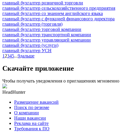
главный бухгалтер розничной торговли
главный бухгалтер сельскохозяйственного предприятия
главный бухгалтер со знанием английского языка
главный бухгалтер с функцией финансового директора
главный бухгалтер (торговля)
главный бухгалтер торговой компании
главный бухгалтер транспортной компании
главный бухгалтер управляющей компании
главный бухгалтер (услуги)
главный бухгалтер УСН
1
2
3
4
5
...
9
дальше
Скачайте приложение
Чтобы получать уведомления о приглашениях мгновенно
HeadHunter
Размещение вакансий
Поиск по резюме
О компании
Наши вакансии
Реклама на сайте
Требования к ПО