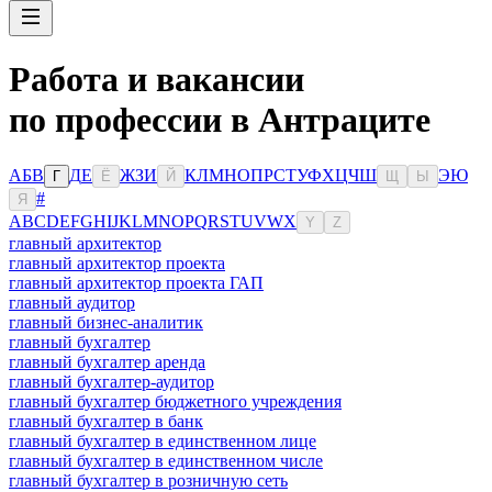
Работа и вакансии
по профессии в Антраците
А
Б
В
Д
Е
Ж
З
И
К
Л
М
Н
О
П
Р
С
Т
У
Ф
Х
Ц
Ч
Ш
Э
Ю
Г
Ё
Й
Щ
Ы
#
Я
A
B
C
D
E
F
G
H
I
J
K
L
M
N
O
P
Q
R
S
T
U
V
W
X
Y
Z
главный архитектор
главный архитектор проекта
главный архитектор проекта ГАП
главный аудитор
главный бизнес-аналитик
главный бухгалтер
главный бухгалтер аренда
главный бухгалтер-аудитор
главный бухгалтер бюджетного учреждения
главный бухгалтер в банк
главный бухгалтер в единственном лице
главный бухгалтер в единственном числе
главный бухгалтер в розничную сеть