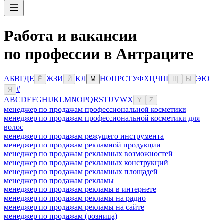
Работа и вакансии
по профессии в Антраците
А
Б
В
Г
Д
Е
Ж
З
И
К
Л
Н
О
П
Р
С
Т
У
Ф
Х
Ц
Ч
Ш
Э
Ю
Ё
Й
М
Щ
Ы
#
Я
A
B
C
D
E
F
G
H
I
J
K
L
M
N
O
P
Q
R
S
T
U
V
W
X
Y
Z
менеджер по продажам профессиональной косметики
менеджер по продажам профессиональной косметики для
волос
менеджер по продажам режущего инструмента
менеджер по продажам рекламной продукции
менеджер по продажам рекламных возможностей
менеджер по продажам рекламных конструкций
менеджер по продажам рекламных площадей
менеджер по продажам рекламы
менеджер по продажам рекламы в интернете
менеджер по продажам рекламы на радио
менеджер по продажам рекламы на сайте
менеджер по продажам (розница)