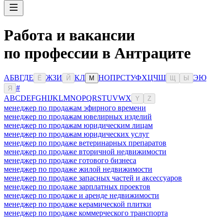
Работа и вакансии
по профессии в Антраците
А
Б
В
Г
Д
Е
Ж
З
И
К
Л
Н
О
П
Р
С
Т
У
Ф
Х
Ц
Ч
Ш
Э
Ю
Ё
Й
М
Щ
Ы
#
Я
A
B
C
D
E
F
G
H
I
J
K
L
M
N
O
P
Q
R
S
T
U
V
W
X
Y
Z
менеджер по продажам эфирного времени
менеджер по продажам ювелирных изделий
менеджер по продажам юридическим лицам
менеджер по продажам юридических услуг
менеджер по продаже ветеринарных препаратов
менеджер по продаже вторичной недвижимости
менеджер по продаже готового бизнеса
менеджер по продаже жилой недвижимости
менеджер по продаже запасных частей и аксессуаров
менеджер по продаже зарплатных проектов
менеджер по продаже и аренде недвижимости
менеджер по продаже керамической плитки
менеджер по продаже коммерческого транспорта