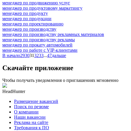
менеджер по продвижению услуг
менеджер по продуктовому маркетингу
менеджер по продукту
менеджер по продукции
менеджер по проектированию
менеджер по производству
менеджер по производству рекламных материалов
менеджер по производству рекламы
менеджер по прокату автомобилей
менеджер по работе с VIP-клиентами
В начало
29
30
31
32
33
...
47
дальше
Скачайте приложение
Чтобы получать уведомления о приглашениях мгновенно
HeadHunter
Размещение вакансий
Поиск по резюме
О компании
Наши вакансии
Реклама на сайте
Требования к ПО