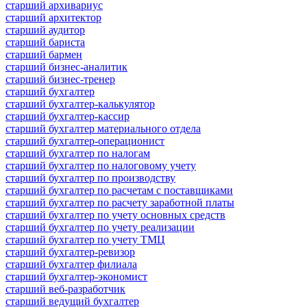
старший архивариус
старший архитектор
старший аудитор
старший бариста
старший бармен
старший бизнес-аналитик
старший бизнес-тренер
старший бухгалтер
старший бухгалтер-калькулятор
старший бухгалтер-кассир
старший бухгалтер материального отдела
старший бухгалтер-операционист
старший бухгалтер по налогам
старший бухгалтер по налоговому учету
старший бухгалтер по производству
старший бухгалтер по расчетам с поставщиками
старший бухгалтер по расчету заработной платы
старший бухгалтер по учету основных средств
старший бухгалтер по учету реализации
старший бухгалтер по учету ТМЦ
старший бухгалтер-ревизор
старший бухгалтер филиала
старший бухгалтер-экономист
старший веб-разработчик
старший ведущий бухгалтер