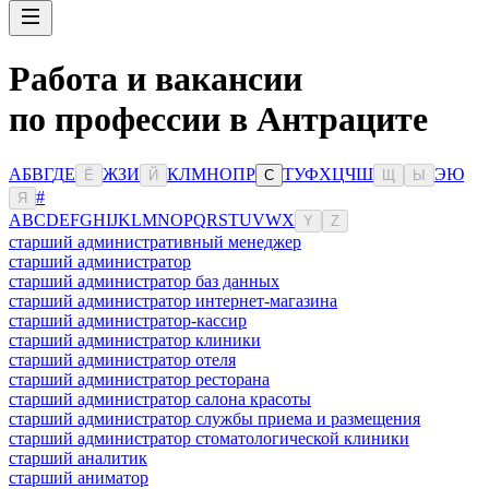
Работа и вакансии
по профессии в Антраците
А
Б
В
Г
Д
Е
Ж
З
И
К
Л
М
Н
О
П
Р
Т
У
Ф
Х
Ц
Ч
Ш
Э
Ю
Ё
Й
С
Щ
Ы
#
Я
A
B
C
D
E
F
G
H
I
J
K
L
M
N
O
P
Q
R
S
T
U
V
W
X
Y
Z
старший административный менеджер
старший администратор
старший администратор баз данных
старший администратор интернет-магазина
старший администратор-кассир
старший администратор клиники
старший администратор отеля
старший администратор ресторана
старший администратор салона красоты
старший администратор службы приема и размещения
старший администратор стоматологической клиники
старший аналитик
старший аниматор