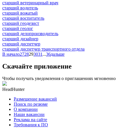
старший ветеринарный врач
старший водитель
старший вожатый
старший воспитатель
старший геодезист
старший геолог
старший делопроизводитель
старший дизайнер
старший диспетчер
старший диспетчер транспортного отдела
В начало
27
28
29
30
31
...
36
дальше
Скачайте приложение
Чтобы получать уведомления о приглашениях мгновенно
HeadHunter
Размещение вакансий
Поиск по резюме
О компании
Наши вакансии
Реклама на сайте
Требования к ПО