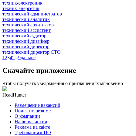
техник-электроник
техник-энергетик
технический администратор
технический аналитик
технический архитектор
технический ассистент
технический аудитор
технический дизайнер
технический директор
технический директор CTO
1
2
3
4
5
...
9
дальше
Скачайте приложение
Чтобы получать уведомления о приглашениях мгновенно
HeadHunter
Размещение вакансий
Поиск по резюме
О компании
Наши вакансии
Реклама на сайте
Требования к ПО