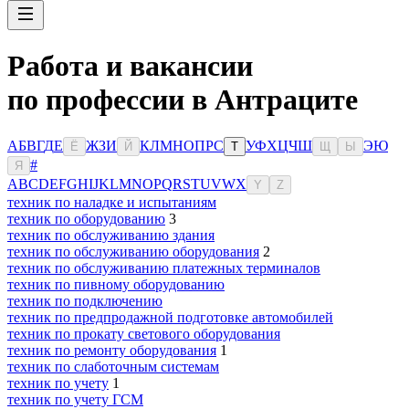
Работа и вакансии
по профессии в Антраците
А
Б
В
Г
Д
Е
Ж
З
И
К
Л
М
Н
О
П
Р
С
У
Ф
Х
Ц
Ч
Ш
Э
Ю
Ё
Й
Т
Щ
Ы
#
Я
A
B
C
D
E
F
G
H
I
J
K
L
M
N
O
P
Q
R
S
T
U
V
W
X
Y
Z
техник по наладке и испытаниям
техник по оборудованию
3
техник по обслуживанию здания
техник по обслуживанию оборудования
2
техник по обслуживанию платежных терминалов
техник по пивному оборудованию
техник по подключению
техник по предпродажной подготовке автомобилей
техник по прокату светового оборудования
техник по ремонту оборудования
1
техник по слаботочным системам
техник по учету
1
техник по учету ГСМ