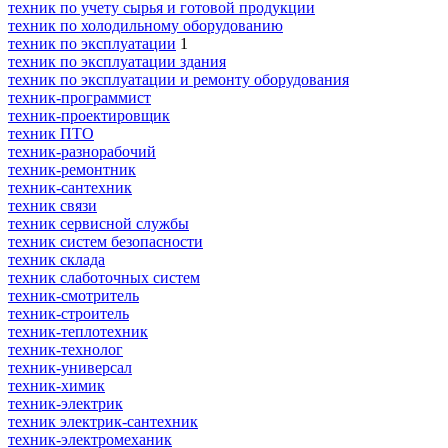
техник по учету сырья и готовой продукции
техник по холодильному оборудованию
техник по эксплуатации
1
техник по эксплуатации здания
техник по эксплуатации и ремонту оборудования
техник-программист
техник-проектировщик
техник ПТО
техник-разнорабочий
техник-ремонтник
техник-сантехник
техник связи
техник сервисной службы
техник систем безопасности
техник склада
техник слаботочных систем
техник-смотритель
техник-строитель
техник-теплотехник
техник-технолог
техник-универсал
техник-химик
техник-электрик
техник электрик-сантехник
техник-электромеханик