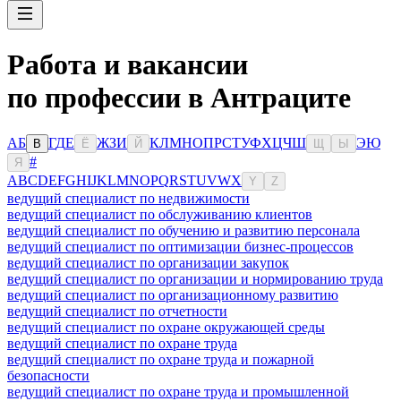
Работа и вакансии
по профессии в Антраците
А
Б
Г
Д
Е
Ж
З
И
К
Л
М
Н
О
П
Р
С
Т
У
Ф
Х
Ц
Ч
Ш
Э
Ю
В
Ё
Й
Щ
Ы
#
Я
A
B
C
D
E
F
G
H
I
J
K
L
M
N
O
P
Q
R
S
T
U
V
W
X
Y
Z
ведущий специалист по недвижимости
ведущий специалист по обслуживанию клиентов
ведущий специалист по обучению и развитию персонала
ведущий специалист по оптимизации бизнес-процессов
ведущий специалист по организации закупок
ведущий специалист по организации и нормированию труда
ведущий специалист по организационному развитию
ведущий специалист по отчетности
ведущий специалист по охране окружающей среды
ведущий специалист по охране труда
ведущий специалист по охране труда и пожарной
безопасности
ведущий специалист по охране труда и промышленной