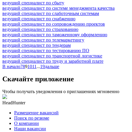
ведущий специалист по сбыту
ведущий специалист по системе менеджмента качества
ведущий специалист по слаботочным системам
ведущий специалист по снабжению
ведущий специалист по сопровождению проектов
ведущий специалист по страхованию
ведущий специалист по таможенному оформлению
ведущий специалист по телемаркетингу
ведущий специалист по тендерам
ведущий специалист по тестированию ПО
ведущий специалист по транспортной логистике
ведущий специалист по труду и заработной плате
В начало
7
8
9
10
11
...
19
дальше
Скачайте приложение
Чтобы получать уведомления о приглашениях мгновенно
HeadHunter
Размещение вакансий
Поиск по резюме
О компании
Наши вакансии