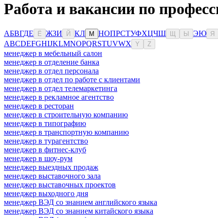
Работа и вакансии по профес
А
Б
В
Г
Д
Е
Ж
З
И
К
Л
Н
О
П
Р
С
Т
У
Ф
Х
Ц
Ч
Ш
Э
Ю
Ё
Й
М
Щ
Ы
Я
A
B
C
D
E
F
G
H
I
J
K
L
M
N
O
P
Q
R
S
T
U
V
W
X
Y
Z
менеджер в мебельный салон
менеджер в отделение банка
менеджер в отдел персонала
менеджер в отдел по работе с клиентами
менеджер в отдел телемаркетинга
менеджер в рекламное агентство
менеджер в ресторан
менеджер в строительную компанию
менеджер в типографию
менеджер в транспортную компанию
менеджер в турагентство
менеджер в фитнес-клуб
менеджер в шоу-рум
менеджер выездных продаж
менеджер выставочного зала
менеджер выставочных проектов
менеджер выходного дня
менеджер ВЭД со знанием английского языка
менеджер ВЭД со знанием китайского языка