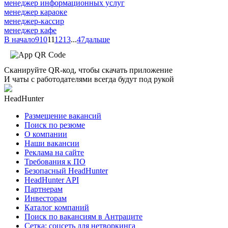
менеджер информационных услуг
менеджер караоке
менеджер-кассир
менеджер кафе
В начало
9
10
11
12
13
...
47
дальше
Сканируйте QR-код, чтобы скачать приложение
И чаты с работодателями всегда будут под рукой
HeadHunter
Размещение вакансий
Поиск по резюме
О компании
Наши вакансии
Реклама на сайте
Требования к ПО
Безопасный HeadHunter
HeadHunter API
Партнерам
Инвесторам
Каталог компаний
Поиск по вакансиям в Антраците
Сетка: соцсеть для нетворкинга