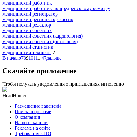
медицинский работник
медицинский работник по предрейсовому осмотру
медицинский регистратор
медицинский регистратор-кассир
медицинский редактор
медицинский советник
медицинский советник (кардиология)
медицинский советник (онкология)
медицинский статистик
медицинский технолог
2
В начало
7
8
9
10
11
...
47
дальше
Скачайте приложение
Чтобы получать уведомления о приглашениях мгновенно
HeadHunter
Размещение вакансий
Поиск по резюме
О компании
Наши вакансии
Реклама на сайте
Требования к ПО