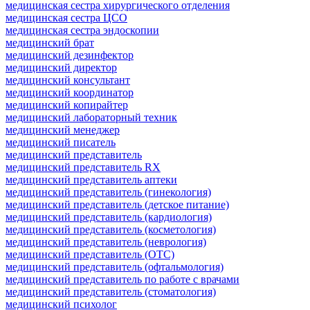
медицинская сестра хирургического отделения
медицинская сестра ЦСО
медицинская сестра эндоскопии
медицинский брат
медицинский дезинфектор
медицинский директор
медицинский консультант
медицинский координатор
медицинский копирайтер
медицинский лабораторный техник
медицинский менеджер
медицинский писатель
медицинский представитель
медицинский представитель RX
медицинский представитель аптеки
медицинский представитель (гинекология)
медицинский представитель (детское питание)
медицинский представитель (кардиология)
медицинский представитель (косметология)
медицинский представитель (неврология)
медицинский представитель (ОТС)
медицинский представитель (офтальмология)
медицинский представитель по работе с врачами
медицинский представитель (стоматология)
медицинский психолог