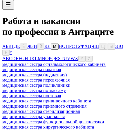
Работа и вакансии
по профессии в Антраците
А
Б
В
Г
Д
Е
Ж
З
И
К
Л
Н
О
П
Р
С
Т
У
Ф
Х
Ц
Ч
Ш
Э
Ю
Ё
Й
М
Щ
Ы
#
Я
A
B
C
D
E
F
G
H
I
J
K
L
M
N
O
P
Q
R
S
T
U
V
W
X
Y
Z
медицинская сестра офтальмологического кабинета
медицинская сестра палатная
медицинская сестра (педиатрия)
медицинская сестра перевязочная
медицинская сестра поликлиники
медицинская сестра по массажу
медицинская сестра постовая
медицинская сестра прививочного кабинета
медицинская сестра приемного отделения
медицинская сестра стерилизационная
медицинская сестра участковая
медицинская сестра функциональной диагностики
медицинская сестра хирургического кабинета